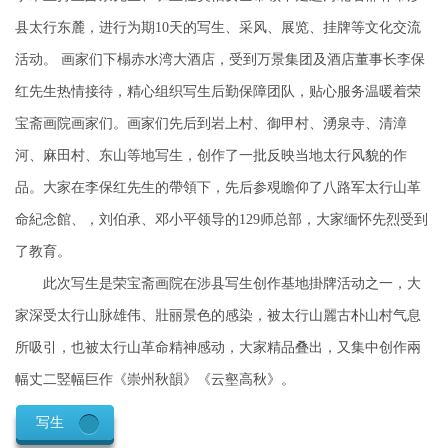
县太行东麓，进行为期10天的写生、采风、展览、挂牌等文化交流
活动。 画家们下榻赤水湾大酒店，受到万景集团及酒店董事长李保
红先生热情接待，精心组织写生后勤保障团队，贴心服务温暖着荣
宝斋画院画家们。画家们先后到岩上村、御甲村、湧泉寺、清漳
河、麻田村、东山等地写生，创作了一批反映当地太行风貌的作
品。大家在李保红先生的帶領下，先后参覌瞻仰了八路军太行山革
命紀念館、，刘伯承、邓小平领导的129师总部，大家缅怀先烈受到
了教育。
此次写生是荣宝斋画院在涉县写生创作基地掛牌活动之一，大
家深受太行山脉雄伟、壯丽景色的感染，被太行山麗古朴山村气息
所吸引，也被太行山革命精神感动，大家精品叠出，又集中创作兩
幅丈二竪幅巨作《崇州秋韻》《云壑高秋》。
写生