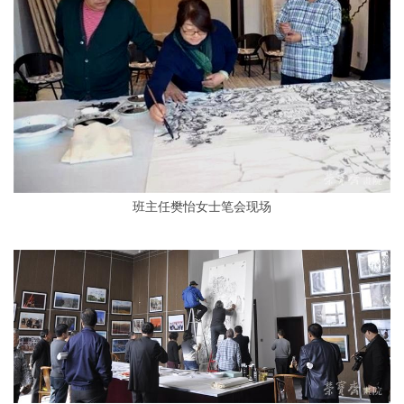
班主任樊怡女士笔会现场