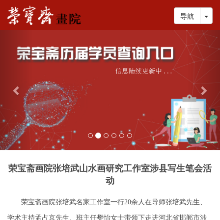
Tog
导航
Previous
Nex
荣宝斋画院张培武山水画研究工作室涉县写生笔会活
动
荣宝斋画院张培武名家工作室一行20余人在导师张培武先生、
学术主持孟占京先生、班主任樊怡女士带领下走进河北省邯郸市涉