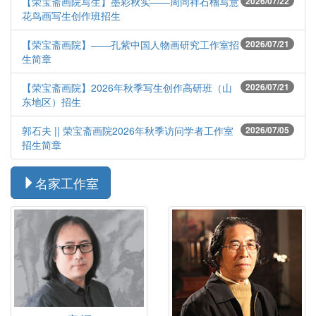
【荣宝斋画院写生】墨彩秋实——周同祥石榴写意
2026/07/22
花鸟画写生创作班招生
【荣宝斋画院】——孔紫中国人物画研究工作室招
2026/07/21
生简章
【荣宝斋画院】2026年秋季写生创作高研班（山
2026/07/21
东地区）招生
郭石夫 || 荣宝斋画院2026年秋季访问学者工作室
2026/07/05
招生简章
名家工作室