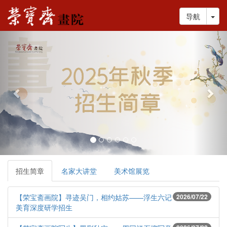
Tog
导航
Previous
Nex
招生简章
名家大讲堂
美术馆展览
【荣宝斋画院】寻迹吴门，相约姑苏——浮生六记
2026/07/22
美育深度研学招生