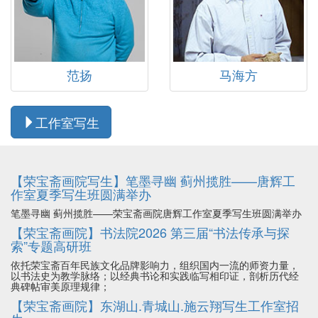
范扬
马海方
工作室写生
【荣宝斋画院写生】笔墨寻幽 蓟州揽胜——唐辉工
作室夏季写生班圆满举办
笔墨寻幽 蓟州揽胜——荣宝斋画院唐辉工作室夏季写生班圆满举办
【荣宝斋画院】书法院2026 第三届“书法传承与探
索”专题高研班
依托荣宝斋百年民族文化品牌影响力，组织国内一流的师资力量，
以书法史为教学脉络；以经典书论和实践临写相印证，剖析历代经
典碑帖审美原理规律；
【荣宝斋画院】东湖山.青城山.施云翔写生工作室招