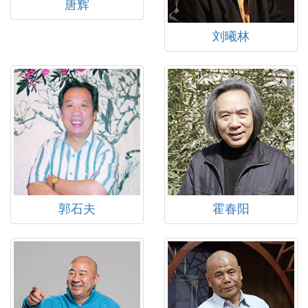
唐辉
刘曦林
郭石夫
霍春阳