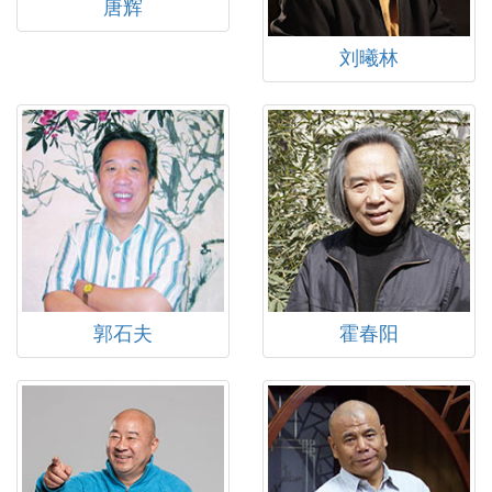
唐辉
刘曦林
郭石夫
霍春阳