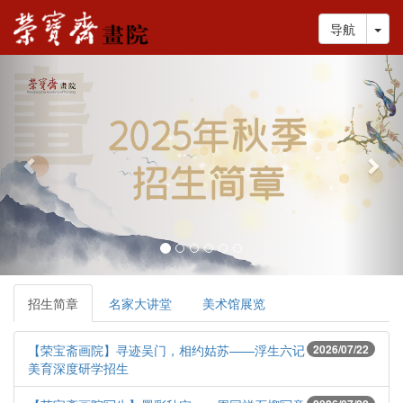
Tog
导航
Previous
Nex
招生简章
名家大讲堂
美术馆展览
【荣宝斋画院】寻迹吴门，相约姑苏——浮生六记
2026/07/22
美育深度研学招生