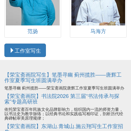
范扬
马海方
工作室写生
【荣宝斋画院写生】笔墨寻幽 蓟州揽胜——唐辉工
作室夏季写生班圆满举办
笔墨寻幽 蓟州揽胜——荣宝斋画院唐辉工作室夏季写生班圆满举办
【荣宝斋画院】书法院2026 第三届“书法传承与探
索”专题高研班
依托荣宝斋百年民族文化品牌影响力，组织国内一流的师资力量，
以书法史为教学脉络；以经典书论和实践临写相印证，剖析历代经
典碑帖审美原理规律；
【荣宝斋画院】东湖山.青城山.施云翔写生工作室招