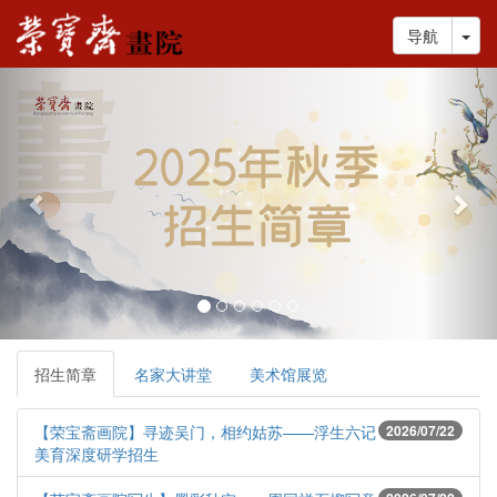
Tog
导航
Previous
Nex
招生简章
名家大讲堂
美术馆展览
【荣宝斋画院】寻迹吴门，相约姑苏——浮生六记
2026/07/22
美育深度研学招生