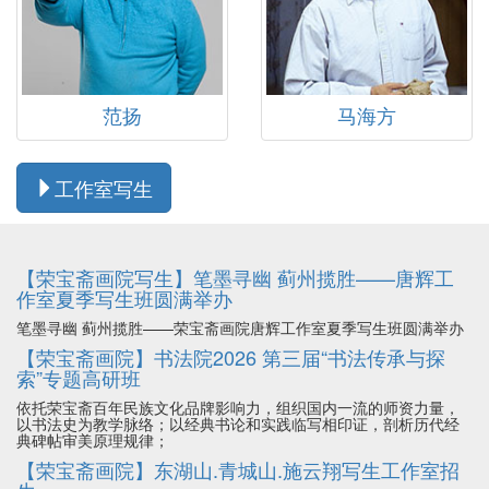
范扬
马海方
工作室写生
【荣宝斋画院写生】笔墨寻幽 蓟州揽胜——唐辉工
作室夏季写生班圆满举办
笔墨寻幽 蓟州揽胜——荣宝斋画院唐辉工作室夏季写生班圆满举办
【荣宝斋画院】书法院2026 第三届“书法传承与探
索”专题高研班
依托荣宝斋百年民族文化品牌影响力，组织国内一流的师资力量，
以书法史为教学脉络；以经典书论和实践临写相印证，剖析历代经
典碑帖审美原理规律；
【荣宝斋画院】东湖山.青城山.施云翔写生工作室招