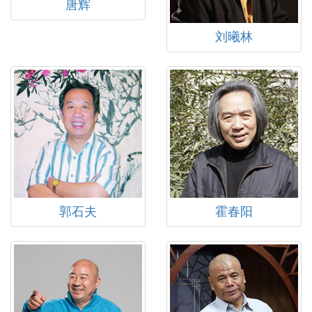
唐辉
刘曦林
郭石夫
霍春阳