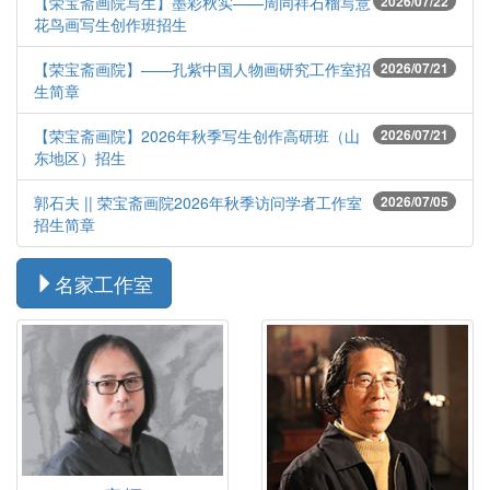
【荣宝斋画院写生】墨彩秋实——周同祥石榴写意
2026/07/22
花鸟画写生创作班招生
【荣宝斋画院】——孔紫中国人物画研究工作室招
2026/07/21
生简章
【荣宝斋画院】2026年秋季写生创作高研班（山
2026/07/21
东地区）招生
郭石夫 || 荣宝斋画院2026年秋季访问学者工作室
2026/07/05
招生简章
名家工作室