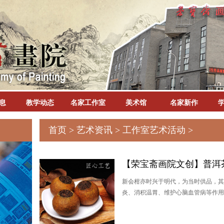
息
教学动态
名家工作室
美术馆
名家新作
首页
>
艺术资讯
>
工作室艺术活动
>
【荣宝斋画院文创】普洱
新会柑亦时兴于明代，为当时供品，其
炎、消积温胃、维护心脑血管病等作用