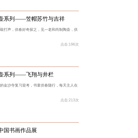
壶系列——笠帽苏竹与吉祥
敲打声，供春好奇探之，见一老和尚制陶壶，供
点击:196次
壶系列——飞翔与井栏
的金沙寺复习迎考，书童供春随行，每天主人在
点击:213次
中国书画作品展