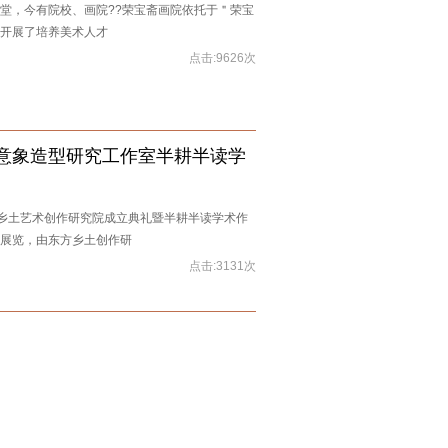
堂，今有院校、画院??荣宝斋画院依托于＂荣宝
开展了培养美术人才
点击:9626次
鸟意象造型研究工作室半耕半读学
东方乡土艺术创作研究院成立典礼暨半耕半读学术作
展览，由东方乡土创作研
点击:3131次