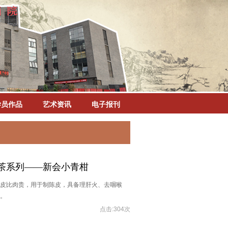
学员作品
艺术资讯
电子报刊
茶系列——新会小青柑
皮比肉贵，用于制陈皮，具备理肝火、去咽喉
。
点击:304次