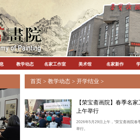
息
教学动态
名家工作室
美术馆
名家新作
首页
>
教学动态
>
开学结业
>
【荣宝斋画院】春季名家工
上午举行
2026年5月29日上午，“荣宝斋画
举行。